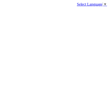
Select Language
▼