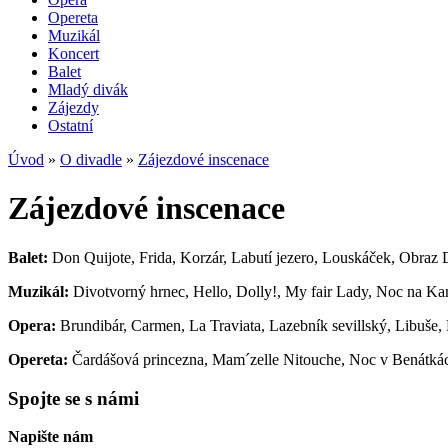
Opereta
Muzikál
Koncert
Balet
Mladý divák
Zájezdy
Ostatní
Úvod
»
O divadle
»
Zájezdové inscenace
Zájezdové inscenace
Balet:
Don Quijote, Frida, Korzár, Labutí jezero, Louskáček, Obraz D
Muzikál:
Divotvorný hrnec, Hello, Dolly!, My fair Lady, Noc na Kar
Opera:
Brundibár, Carmen, La Traviata, Lazebník sevillský, Libuše,
Opereta:
Čardášová princezna, Mam´zelle Nitouche, Noc v Benátká
Spojte se s námi
Napište nám