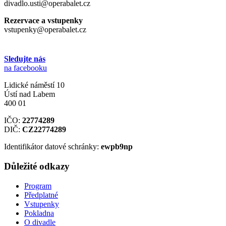
divadlo.usti@operabalet.cz
Rezervace a vstupenky
vstupenky@operabalet.cz
Sledujte nás
na facebooku
Lidické náměstí 10
Ústí nad Labem
400 01
IČO:
22774289
DIČ:
CZ22774289
Identifikátor datové schránky:
ewpb9np
Důležité odkazy
Program
Předplatné
Vstupenky
Pokladna
O divadle