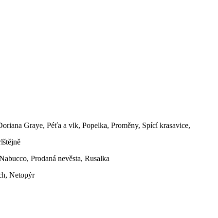
oriana Graye, Péťa a vlk, Popelka, Proměny, Spící krasavice,
lštějně
 Nabucco, Prodaná nevěsta, Rusalka
ch, Netopýr