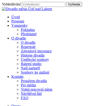
Vyhledávání
Úvod
Program
Vstupenky
Pokladna
Předplatné
O divadle
O divadle
Repertoár
Zájezdové inscenace
Historie divadla
Umělecké soubory
Baletní studio
Naši partneři
Soubory ke stažení
Kontakt
Pronájem divadla
Pro média
Volná pracovní místa
Návštěvní řád
FAQ
Opera