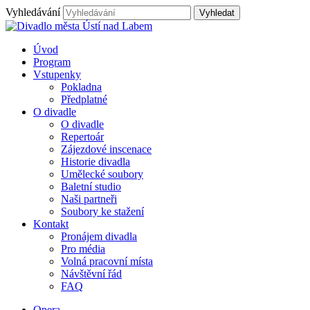
Vyhledávání
Úvod
Program
Vstupenky
Pokladna
Předplatné
O divadle
O divadle
Repertoár
Zájezdové inscenace
Historie divadla
Umělecké soubory
Baletní studio
Naši partneři
Soubory ke stažení
Kontakt
Pronájem divadla
Pro média
Volná pracovní místa
Návštěvní řád
FAQ
Opera