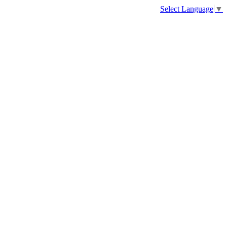
Select Language
▼