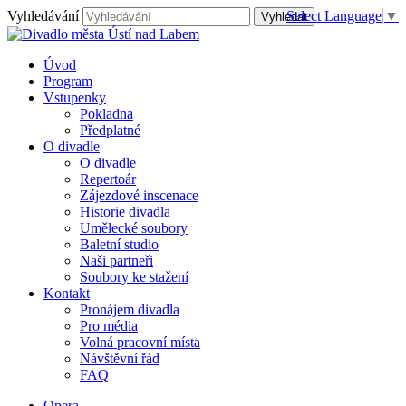
Vyhledávání
Select Language
▼
Úvod
Program
Vstupenky
Pokladna
Předplatné
O divadle
O divadle
Repertoár
Zájezdové inscenace
Historie divadla
Umělecké soubory
Baletní studio
Naši partneři
Soubory ke stažení
Kontakt
Pronájem divadla
Pro média
Volná pracovní místa
Návštěvní řád
FAQ
Opera