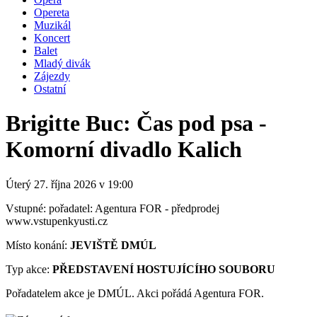
Opereta
Muzikál
Koncert
Balet
Mladý divák
Zájezdy
Ostatní
Brigitte Buc: Čas pod psa -
Komorní divadlo Kalich
Úterý 27. října
2026
v 19:00
Vstupné: pořadatel: Agentura FOR - předprodej
www.vstupenkyusti.cz
Místo konání:
JEVIŠTĚ DMÚL
Typ akce:
PŘEDSTAVENÍ HOSTUJÍCÍHO SOUBORU
Pořadatelem akce je DMÚL. Akci pořádá Agentura FOR.