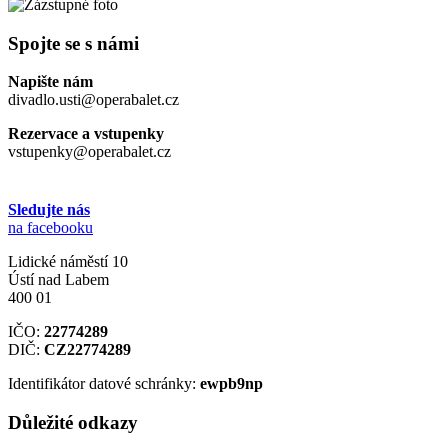
Spojte se s námi
Napište nám
divadlo.usti@operabalet.cz
Rezervace a vstupenky
vstupenky@operabalet.cz
Sledujte nás
na facebooku
Lidické náměstí 10
Ústí nad Labem
400 01
IČO:
22774289
DIČ:
CZ22774289
Identifikátor datové schránky:
ewpb9np
Důležité odkazy