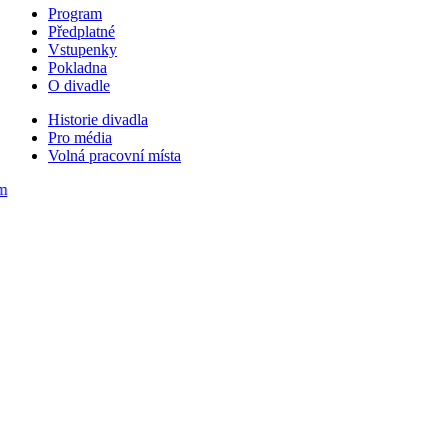
Program
Předplatné
Vstupenky
Pokladna
O divadle
Historie divadla
Pro média
Volná pracovní místa