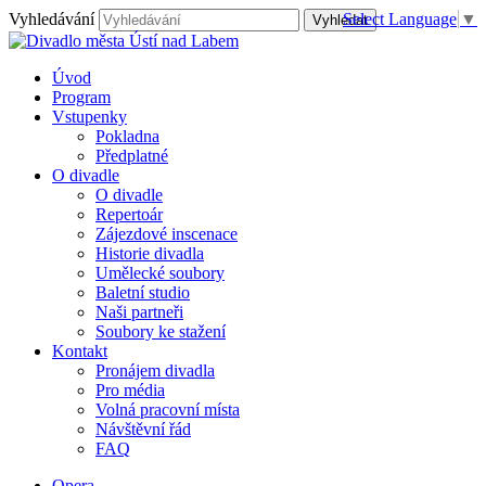
Vyhledávání
Select Language
▼
Úvod
Program
Vstupenky
Pokladna
Předplatné
O divadle
O divadle
Repertoár
Zájezdové inscenace
Historie divadla
Umělecké soubory
Baletní studio
Naši partneři
Soubory ke stažení
Kontakt
Pronájem divadla
Pro média
Volná pracovní místa
Návštěvní řád
FAQ
Opera