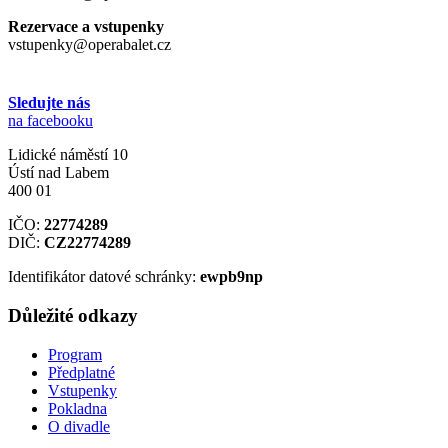
Rezervace a vstupenky
vstupenky@operabalet.cz
Sledujte nás
na facebooku
Lidické náměstí 10
Ústí nad Labem
400 01
IČO:
22774289
DIČ:
CZ22774289
Identifikátor datové schránky:
ewpb9np
Důležité odkazy
Program
Předplatné
Vstupenky
Pokladna
O divadle