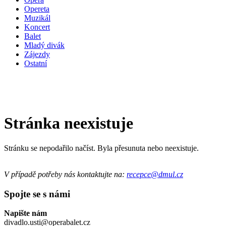
Opereta
Muzikál
Koncert
Balet
Mladý divák
Zájezdy
Ostatní
Stránka neexistuje
Stránku se nepodařilo načíst. Byla přesunuta nebo neexistuje.
V případě potřeby nás kontaktujte na:
recepce@dmul.cz
Spojte se s námi
Napište nám
divadlo.usti@operabalet.cz