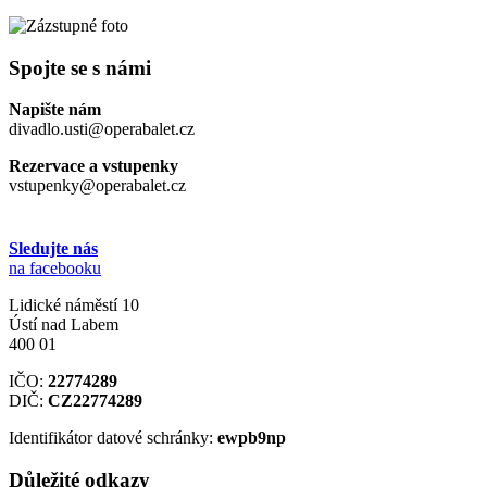
Spojte se s námi
Napište nám
divadlo.usti@operabalet.cz
Rezervace a vstupenky
vstupenky@operabalet.cz
Sledujte nás
na facebooku
Lidické náměstí 10
Ústí nad Labem
400 01
IČO:
22774289
DIČ:
CZ22774289
Identifikátor datové schránky:
ewpb9np
Důležité odkazy