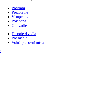
Program
Předplatné
Vstupenky
Pokladna
O divadle
Historie divadla
Pro média
Volná pracovní místa