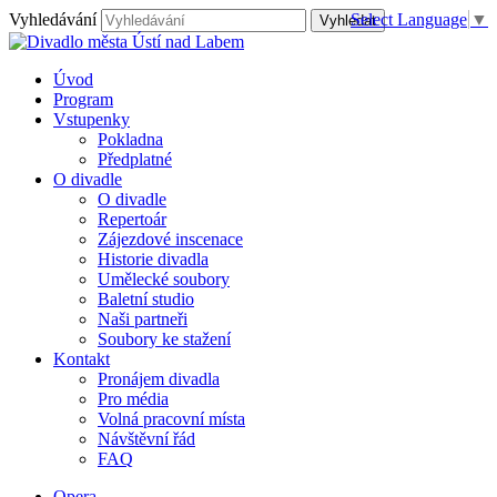
Vyhledávání
Select Language
▼
Úvod
Program
Vstupenky
Pokladna
Předplatné
O divadle
O divadle
Repertoár
Zájezdové inscenace
Historie divadla
Umělecké soubory
Baletní studio
Naši partneři
Soubory ke stažení
Kontakt
Pronájem divadla
Pro média
Volná pracovní místa
Návštěvní řád
FAQ
Opera