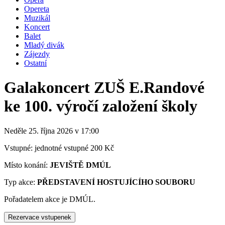
Opereta
Muzikál
Koncert
Balet
Mladý divák
Zájezdy
Ostatní
Galakoncert ZUŠ E.Randové
ke 100. výročí založení školy
Neděle 25. října
2026
v 17:00
Vstupné: jednotné vstupné 200 Kč
Místo konání:
JEVIŠTĚ DMÚL
Typ akce:
PŘEDSTAVENÍ HOSTUJÍCÍHO SOUBORU
Pořadatelem akce je DMÚL.
Rezervace vstupenek