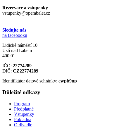
Rezervace a vstupenky
vstupenky@operabalet.cz
Sledujte nás
na facebooku
Lidické náměstí 10
Ústí nad Labem
400 01
IČO:
22774289
DIČ:
CZ22774289
Identifikátor datové schránky:
ewpb9np
Důležité odkazy
Program
Předplatné
Vstupenky
Pokladna
O divadle