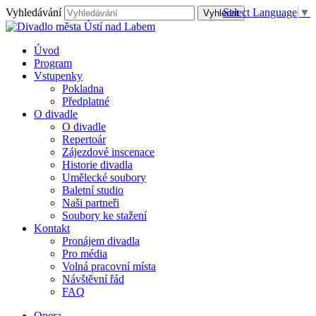
Vyhledávání
Select Language
▼
Úvod
Program
Vstupenky
Pokladna
Předplatné
O divadle
O divadle
Repertoár
Zájezdové inscenace
Historie divadla
Umělecké soubory
Baletní studio
Naši partneři
Soubory ke stažení
Kontakt
Pronájem divadla
Pro média
Volná pracovní místa
Návštěvní řád
FAQ
Opera