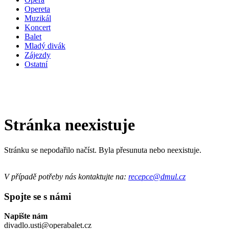
Opereta
Muzikál
Koncert
Balet
Mladý divák
Zájezdy
Ostatní
Stránka neexistuje
Stránku se nepodařilo načíst. Byla přesunuta nebo neexistuje.
V případě potřeby nás kontaktujte na:
recepce@dmul.cz
Spojte se s námi
Napište nám
divadlo.usti@operabalet.cz