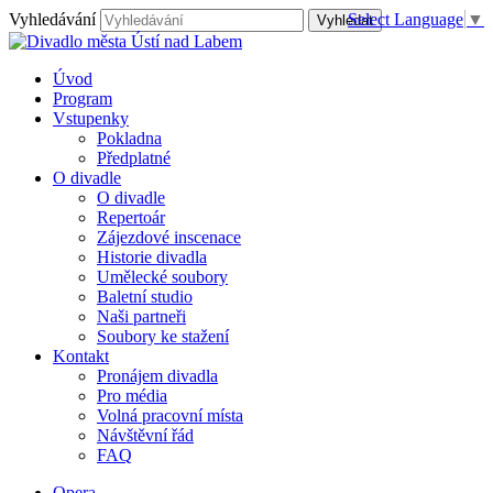
Vyhledávání
Select Language
▼
Úvod
Program
Vstupenky
Pokladna
Předplatné
O divadle
O divadle
Repertoár
Zájezdové inscenace
Historie divadla
Umělecké soubory
Baletní studio
Naši partneři
Soubory ke stažení
Kontakt
Pronájem divadla
Pro média
Volná pracovní místa
Návštěvní řád
FAQ
Opera