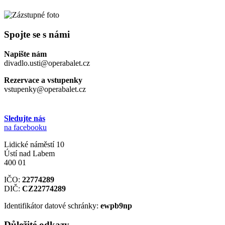
Spojte se s námi
Napište nám
divadlo.usti@operabalet.cz
Rezervace a vstupenky
vstupenky@operabalet.cz
Sledujte nás
na facebooku
Lidické náměstí 10
Ústí nad Labem
400 01
IČO:
22774289
DIČ:
CZ22774289
Identifikátor datové schránky:
ewpb9np
Důležité odkazy