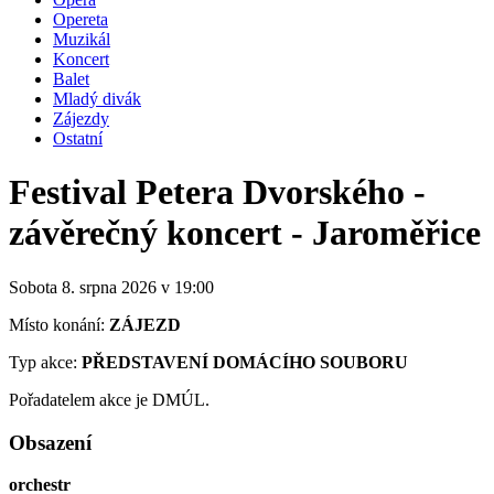
Opereta
Muzikál
Koncert
Balet
Mladý divák
Zájezdy
Ostatní
Festival Petera Dvorského -
závěrečný koncert - Jaroměřice
Sobota 8. srpna
2026
v 19:00
Místo konání:
ZÁJEZD
Typ akce:
PŘEDSTAVENÍ DOMÁCÍHO SOUBORU
Pořadatelem akce je DMÚL.
Obsazení
orchestr