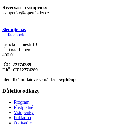
Rezervace a vstupenky
vstupenky@operabalet.cz
Sledujte nás
na facebooku
Lidické náměstí 10
Ústí nad Labem
400 01
IČO:
22774289
DIČ:
CZ22774289
Identifikátor datové schránky:
ewpb9np
Důležité odkazy
Program
Předplatné
Vstupenky
Pokladna
O divadle