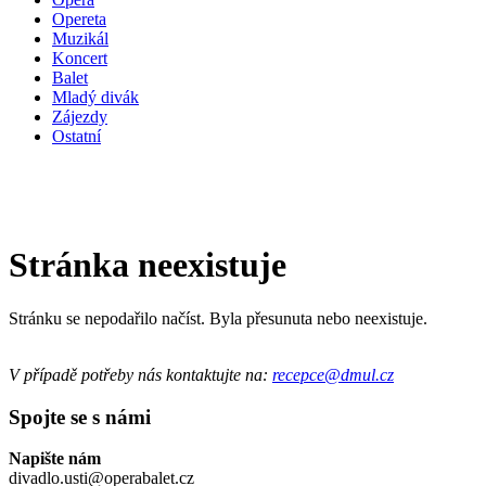
Opereta
Muzikál
Koncert
Balet
Mladý divák
Zájezdy
Ostatní
Stránka neexistuje
Stránku se nepodařilo načíst. Byla přesunuta nebo neexistuje.
V případě potřeby nás kontaktujte na:
recepce@dmul.cz
Spojte se s námi
Napište nám
divadlo.usti@operabalet.cz