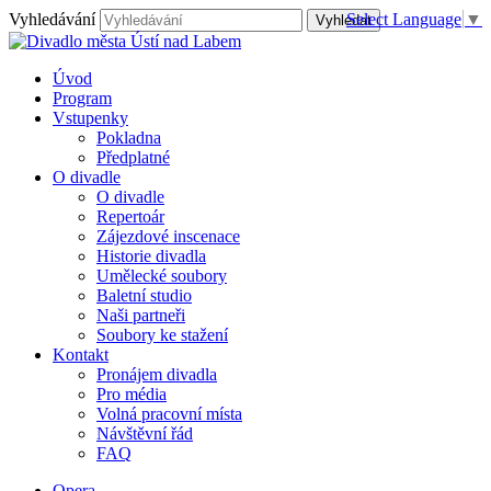
Vyhledávání
Select Language
▼
Úvod
Program
Vstupenky
Pokladna
Předplatné
O divadle
O divadle
Repertoár
Zájezdové inscenace
Historie divadla
Umělecké soubory
Baletní studio
Naši partneři
Soubory ke stažení
Kontakt
Pronájem divadla
Pro média
Volná pracovní místa
Návštěvní řád
FAQ
Opera