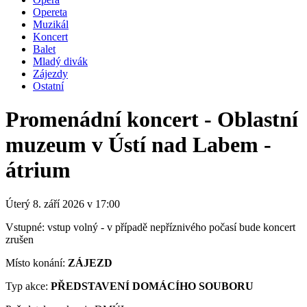
Opereta
Muzikál
Koncert
Balet
Mladý divák
Zájezdy
Ostatní
Promenádní koncert - Oblastní
muzeum v Ústí nad Labem -
átrium
Úterý 8. září
2026
v 17:00
Vstupné: vstup volný - v případě nepříznivého počasí bude koncert
zrušen
Místo konání:
ZÁJEZD
Typ akce:
PŘEDSTAVENÍ DOMÁCÍHO SOUBORU