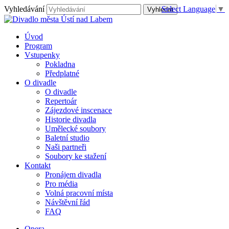
Vyhledávání
Select Language
▼
Úvod
Program
Vstupenky
Pokladna
Předplatné
O divadle
O divadle
Repertoár
Zájezdové inscenace
Historie divadla
Umělecké soubory
Baletní studio
Naši partneři
Soubory ke stažení
Kontakt
Pronájem divadla
Pro média
Volná pracovní místa
Návštěvní řád
FAQ
Opera