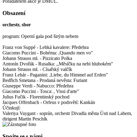
Pořadatelem akce je DMÚL.
Obsazení
orchestr, sbor
program: Operní gala pod širým nebem
Franz von Suppé - Lehká kavalere: Předehra
Giacomo Puccini - Bohéma: ,Quando men vo"
Johann Strauss ml. - Pizzicato Polka
Antonín Dvořák - Rusalka: ,,Měsíčku na nebi hlubokém"
Johann Strauss ml. - Císařský valčík
Franz Lehár - Paganini: ,Liebe, du Himmel auf Erden"
Bedřich Smetana - Prodaná nevěsta: Furiant
Giuseppe Verdi - Nabucco: Předehra
Giacomo Puccini - Tosca: , Vissi d'arte"
Julius Fučik - Florentinský pochod
Jacques Offenbach - Orfeus v podsvětí: Kankán
Účinkují:
Valeriya Vaygant - soprán, orchestr Divadla města Ústi nad Labem,
dirigent Martin Peschík
Spojte se s námi