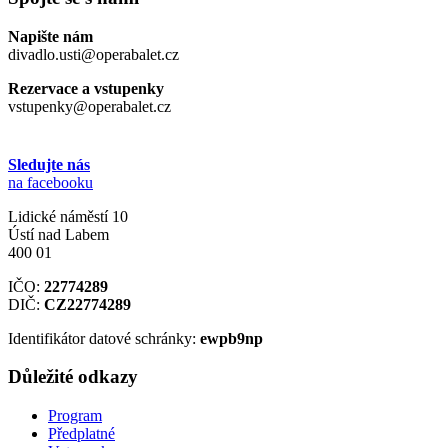
Napište nám
divadlo.usti@operabalet.cz
Rezervace a vstupenky
vstupenky@operabalet.cz
Sledujte nás
na facebooku
Lidické náměstí 10
Ústí nad Labem
400 01
IČO:
22774289
DIČ:
CZ22774289
Identifikátor datové schránky:
ewpb9np
Důležité odkazy
Program
Předplatné