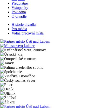
Předplatné
Vstupenky
Pokladna
O divadle
Historie divadla
Pro média
Volná pracovní místa