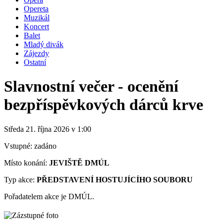
Opereta
Muzikál
Koncert
Balet
Mladý divák
Zájezdy
Ostatní
Slavnostní večer - ocenění
bezpříspěvkových dárců krve
Středa 21. října
2026
v 1:00
Vstupné: zadáno
Místo konání:
JEVIŠTĚ DMÚL
Typ akce:
PŘEDSTAVENÍ HOSTUJÍCÍHO SOUBORU
Pořadatelem akce je DMÚL.