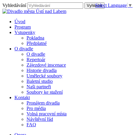
Vyhledávání
Select Language
▼
Úvod
Program
Vstupenky
Pokladna
Předplatné
O divadle
O divadle
Repertoár
Zájezdové inscenace
Historie divadla
Umělecké soubory
Baletní studio
Naši partneři
Soubory ke stažení
Kontakt
Pronájem divadla
Pro média
Volná pracovní místa
Návštěvní řád
FAQ
Opera