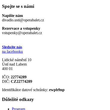
Spojte se s námi
Napište nám
divadlo.usti@operabalet.cz
Rezervace a vstupenky
vstupenky@operabalet.cz
Sledujte nás
na facebooku
Lidické náměstí 10
Ústí nad Labem
400 01
IČO:
22774289
DIČ:
CZ22774289
Identifikátor datové schránky:
ewpb9np
Důležité odkazy
Program