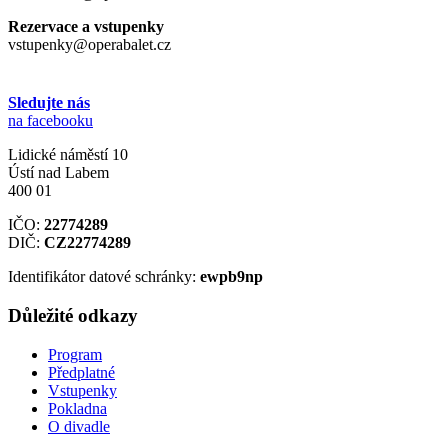
Rezervace a vstupenky
vstupenky@operabalet.cz
Sledujte nás
na facebooku
Lidické náměstí 10
Ústí nad Labem
400 01
IČO:
22774289
DIČ:
CZ22774289
Identifikátor datové schránky:
ewpb9np
Důležité odkazy
Program
Předplatné
Vstupenky
Pokladna
O divadle