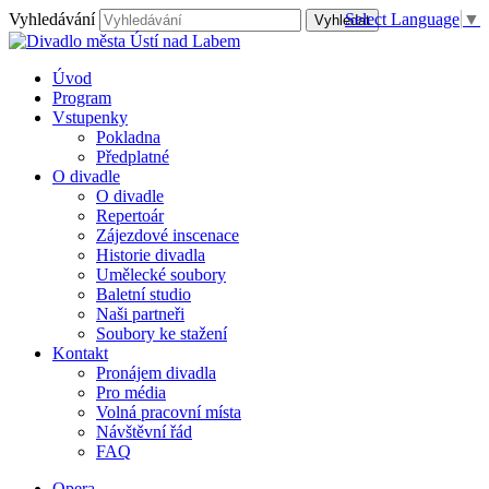
Vyhledávání
Select Language
▼
Úvod
Program
Vstupenky
Pokladna
Předplatné
O divadle
O divadle
Repertoár
Zájezdové inscenace
Historie divadla
Umělecké soubory
Baletní studio
Naši partneři
Soubory ke stažení
Kontakt
Pronájem divadla
Pro média
Volná pracovní místa
Návštěvní řád
FAQ
Opera