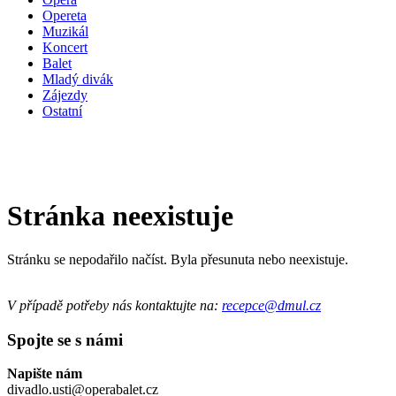
Opereta
Muzikál
Koncert
Balet
Mladý divák
Zájezdy
Ostatní
Stránka neexistuje
Stránku se nepodařilo načíst. Byla přesunuta nebo neexistuje.
V případě potřeby nás kontaktujte na:
recepce@dmul.cz
Spojte se s námi
Napište nám
divadlo.usti@operabalet.cz