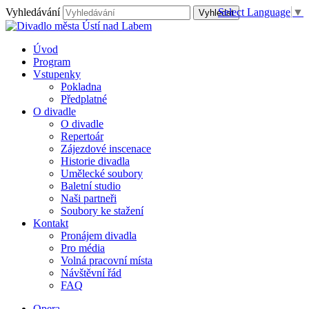
Vyhledávání
Select Language
▼
Úvod
Program
Vstupenky
Pokladna
Předplatné
O divadle
O divadle
Repertoár
Zájezdové inscenace
Historie divadla
Umělecké soubory
Baletní studio
Naši partneři
Soubory ke stažení
Kontakt
Pronájem divadla
Pro média
Volná pracovní místa
Návštěvní řád
FAQ
Opera