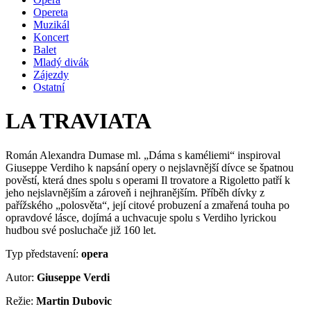
Opereta
Muzikál
Koncert
Balet
Mladý divák
Zájezdy
Ostatní
LA TRAVIATA
Román Alexandra Dumase ml. „Dáma s kaméliemi“ inspiroval
Giuseppe Verdiho k napsání opery o nejslavnější dívce se špatnou
pověstí, která dnes spolu s operami Il trovatore a Rigoletto patří k
jeho nejslavnějším a zároveň i nejhranějším. Příběh dívky z
pařížského „polosvěta“, její citové probuzení a zmařená touha po
opravdové lásce, dojímá a uchvacuje spolu s Verdiho lyrickou
hudbou své posluchače již 160 let.
Typ představení:
opera
Autor:
Giuseppe Verdi
Režie:
Martin Dubovic