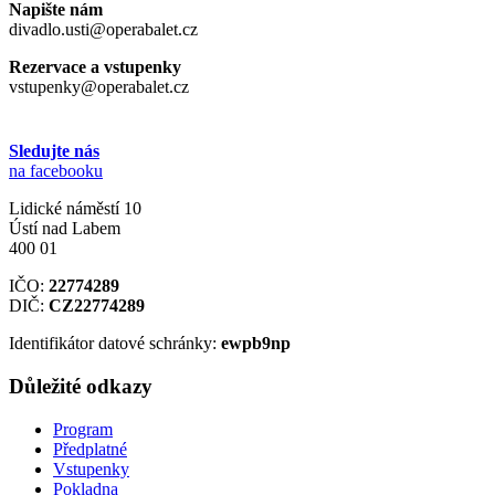
Napište nám
divadlo.usti@operabalet.cz
Rezervace a vstupenky
vstupenky@operabalet.cz
Sledujte nás
na facebooku
Lidické náměstí 10
Ústí nad Labem
400 01
IČO:
22774289
DIČ:
CZ22774289
Identifikátor datové schránky:
ewpb9np
Důležité odkazy
Program
Předplatné
Vstupenky
Pokladna