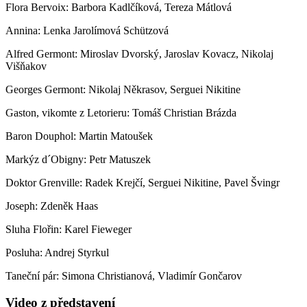
Flora Bervoix: Barbora Kadlčíková, Tereza Mátlová
Annina: Lenka Jarolímová Schützová
Alfred Germont: Miroslav Dvorský, Jaroslav Kovacz, Nikolaj
Višňakov
Georges Germont: Nikolaj Někrasov, Serguei Nikitine
Gaston, vikomte z Letorieru: Tomáš Christian Brázda
Baron Douphol: Martin Matoušek
Markýz d´Obigny: Petr Matuszek
Doktor Grenville: Radek Krejčí, Serguei Nikitine, Pavel Švingr
Joseph: Zdeněk Haas
Sluha Flořin: Karel Fieweger
Posluha: Andrej Styrkul
Taneční pár: Simona Christianová, Vladimír Gončarov
Video z představení