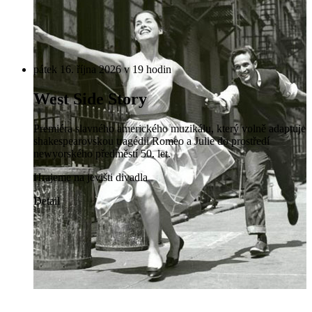
pátek 16. října 2026 v 19 hodin
West Side Story
Premiéra slavného amerického muzikálu, který volně adaptuje
shakespearovskou tragédii Romeo a Julie do prostředí
newyorského předměstí 50. let.
Hrajeme na jevišti divadla
Detail