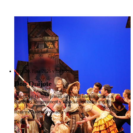
úterý 20. října 2026 v 19 hodin
Don Quijote
Balet Don Quijote přináší na jeviště energii, humor a
španělský temperament v klasickém příběhu o rytíři snů.
Hrajeme na jevišti divadla
Detail