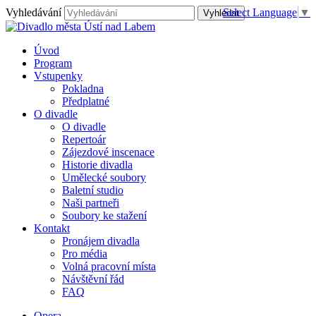
Vyhledávání
Select Language
▼
Úvod
Program
Vstupenky
Pokladna
Předplatné
O divadle
O divadle
Repertoár
Zájezdové inscenace
Historie divadla
Umělecké soubory
Baletní studio
Naši partneři
Soubory ke stažení
Kontakt
Pronájem divadla
Pro média
Volná pracovní místa
Návštěvní řád
FAQ
Opera