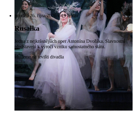
pondělí 26. října 2026 v 19 hodin
Rusalka
Jedna z nejkrásnějších oper Antonína Dvořáka. Slavnostní
představení k výročí vzniku samostatného státu.
Hrajeme na jevišti divadla
Detail