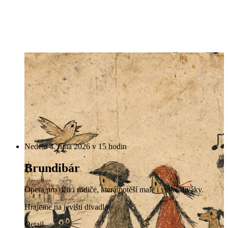
Neděle 4. října 2026 v 15 hodin
Brundibár
Opera pro děti i rodiče, která potěší malé i velké diváky.
Hrajeme na jevišti divadla
Detail