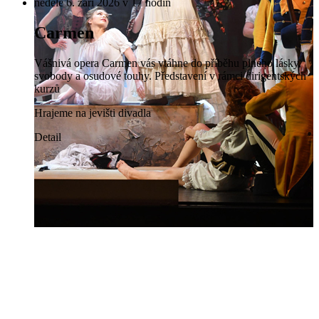
neděle 6. září 2026 v 17 hodin
Carmen
Vášnivá opera Carmen vás vtáhne do příběhu plného lásky,
svobody a osudové touhy. Představení v rámci dirigentských
kurzů
Hrajeme na jevišti divadla
Detail