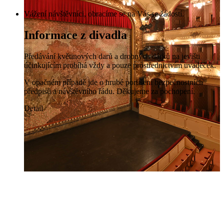
Vážení návštěvníci, obracíme se na Vás se žádostí.
Informace z divadla
Předávání květinových darů a drobných dárků na jevišti
účinkujícím probíhá vždy a pouze prostřednictvím uvaděček.
V opačném případě jde o hrubé porušení bezpečnostních
předpisů a návštěvního řádu. Děkujeme za pochopení.
Detail