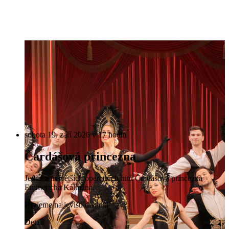
sobota 19. září 2026 v 17 hodin
Čardášová princezna
Jeden z největších operetních hitů Čardášová princezna
Emmericha Kálmána.
Hrajeme na jevišti divadla
Detail