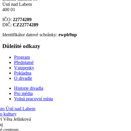
Ústí nad Labem
400 01
IČO:
22774289
DIČ:
CZ22774289
Identifikátor datové schránky:
ewpb9np
Důležité odkazy
Program
Předplatné
Vstupenky
Pokladna
O divadle
Historie divadla
Pro média
Volná pracovní místa