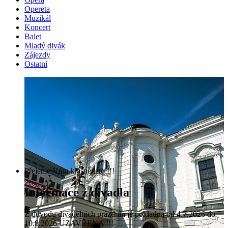
Opereta
Muzikál
Koncert
Balet
Mladý divák
Zájezdy
Ostatní
Přejeme Vám krásné léto !!!
Informace z divadla
Z důvodu divadelních prázdnin je pokladna od 4.7.2026 do
10.8.2026 UZAVŘENA !!!