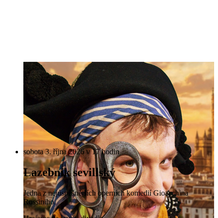
sobota 3. října 2026 v 17 hodin
Lazebník sevillský
Jedna z nejúspěšnějších operních komedií Gioacchina
Rossiniho.