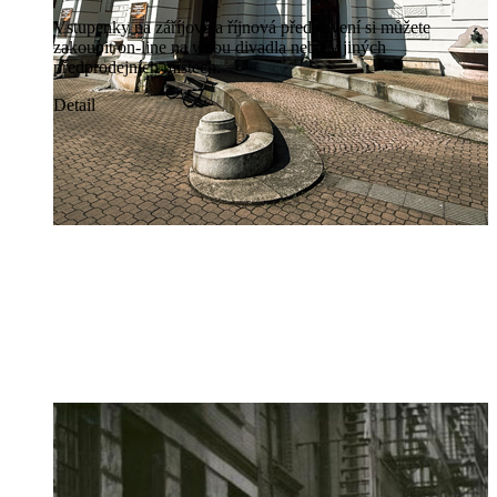
Vstupenky na záříjová a říjnová představení si můžete
zakoupit on-line na webu divadla nebo v jiných
předprodejních místech.
Detail