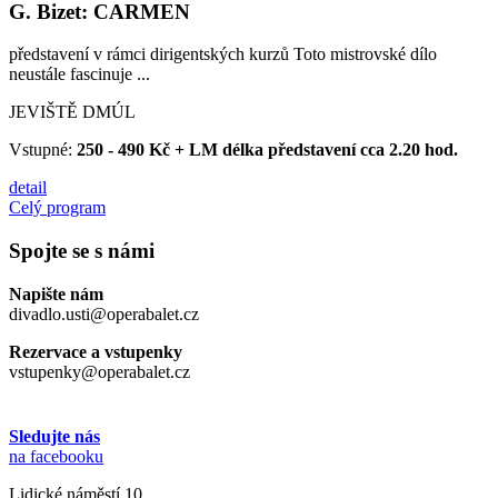
G. Bizet: CARMEN
představení v rámci dirigentských kurzů Toto mistrovské dílo
neustále fascinuje ...
JEVIŠTĚ DMÚL
Vstupné:
250 - 490 Kč + LM délka představení cca 2.20 hod.
detail
Celý program
Spojte se s námi
Napište nám
divadlo.usti@operabalet.cz
Rezervace a vstupenky
vstupenky@operabalet.cz
Sledujte nás
na facebooku
Lidické náměstí 10