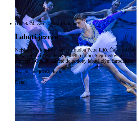
čtvrtek 24. září 2026 v 19 hodin
Labutí jezero
Nejslavnější klasický balet na hudbu Petra Iljiče Čajkovského,
který vypráví nesmrtelný příběh o princi Siegfriedovi a
princezně Odettě, zakleté do podoby labutě zlým čarodějem.
Hrajeme na jevišti divadla
Detail