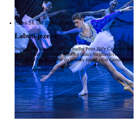
čtvrtek 24. září 2026 v 19 hodin
Labutí jezero
Nejslavnější klasický balet na hudbu Petra Iljiče Čajkovského,
který vypráví nesmrtelný příběh o princi Siegfriedovi a
princezně Odettě, zakleté do podoby labutě zlým čarodějem.
Hrajeme na jevišti divadla
Detail