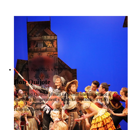
úterý 20. října 2026 v 19 hodin
Don Quijote
Balet Don Quijote přináší na jeviště energii, humor a
španělský temperament v klasickém příběhu o rytíři snů.
Hrajeme na jevišti divadla
Detail