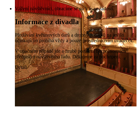
Vážení návštěvníci, obracíme se na Vás se žádostí.
Informace z divadla
Předávání květinových darů a drobných dárků na jevišti
účinkujícím probíhá vždy a pouze prostřednictvím uvaděček.
V opačném případě jde o hrubé porušení bezpečnostních
předpisů a návštěvního řádu. Děkujeme za pochopení.
Detail