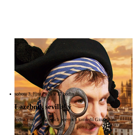
sobota 3. října 2026 v 17 hodin
Lazebník sevillský
Jedna z nejúspěšnějších operních komedií Gioacchina
Rossiniho.