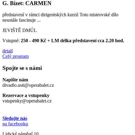
G. Bizet: CARMEN
představení v rámci dirigentských kurzů Toto mistrovské dílo
neustále fascinuje ...
JEVIŠTĚ DMÚL
Vstupné:
250 - 490 Kč + LM délka představení cca 2.20 hod.
detail
Celý program
Spojte se s námi
Napište nám
divadlo.usti@operabalet.cz
Rezervace a vstupenky
vstupenky@operabalet.cz
Sledujte nás
na facebooku
Lidické náměstí 10