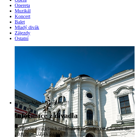
Opereta
Muzikál
Koncert
Balet
Mladý divák
Zájezdy
Ostatní
Přejeme Vám krásné léto !!!
Informace z divadla
Z důvodu divadelních prázdnin je pokladna od 4.7.2026 do
10.8.2026 UZAVŘENA !!!