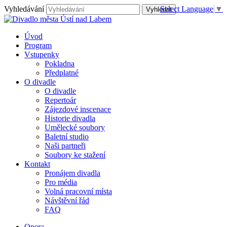
Vyhledávání
Select Language
▼
Úvod
Program
Vstupenky
Pokladna
Předplatné
O divadle
O divadle
Repertoár
Zájezdové inscenace
Historie divadla
Umělecké soubory
Baletní studio
Naši partneři
Soubory ke stažení
Kontakt
Pronájem divadla
Pro média
Volná pracovní místa
Návštěvní řád
FAQ
Opera