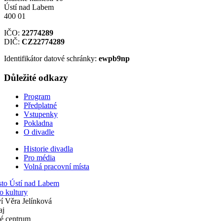
Ústí nad Labem
400 01
IČO:
22774289
DIČ:
CZ22774289
Identifikátor datové schránky:
ewpb9np
Důležité odkazy
Program
Předplatné
Vstupenky
Pokladna
O divadle
Historie divadla
Pro média
Volná pracovní místa