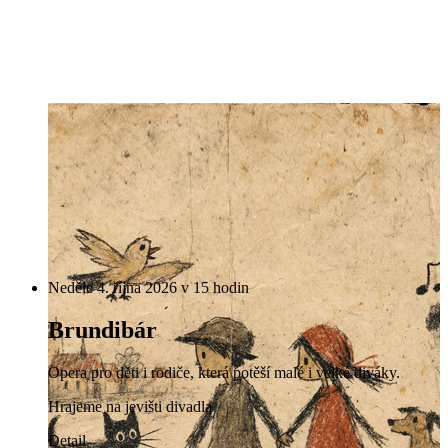
Neděle 4. října 2026 v 15 hodin
Brundibár
Opera pro děti i rodiče, která potěší malé i velké diváky.
Hrajeme na jevišti divadla
Detail