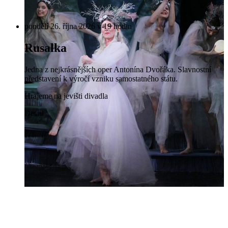
pondělí 26. října 2026 v 19 hodin
Rusalka
Jedna z nejkrásnějších oper Antonína Dvořáka. Slavnostní
představení k výročí vzniku samostatného státu.
Hrajeme na jevišti divadla
Detail