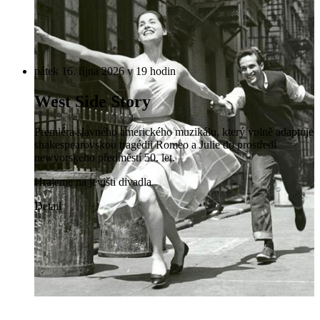
pátek 16. října 2026 v 19 hodin
West Side Story
Premiéra slavného amerického muzikálu, který volně adaptuje
shakespearovskou tragédii Romeo a Julie do prostředí
newyorského předměstí 50. let.
Hrajeme na jevišti divadla
Detail