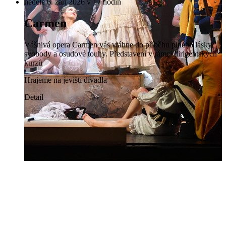
neděle 6. září 2026 v 17 hodin
Carmen
Vášnivá opera Carmen vás vtáhne do příběhu plného lásky,
svobody a osudové touhy. Představení v rámci dirigentských
kurzů
Hrajeme na jevišti divadla
Detail