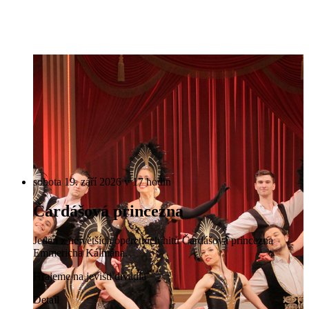
sobota 19. září 2026 v 17 hodin
Čardášová princezna
Jeden z největších operetních hitů Čardášová princezna
Emmericha Kálmána.
Hrajeme na jevišti divadla
Detail