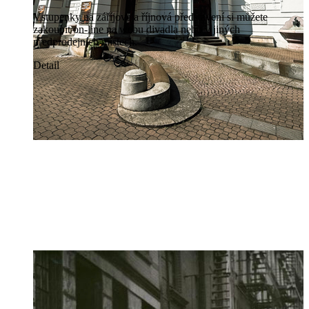
Vstupenky na záříjová a říjnová představení si můžete
zakoupit on-line na webu divadla nebo v jiných
předprodejních místech.
Detail